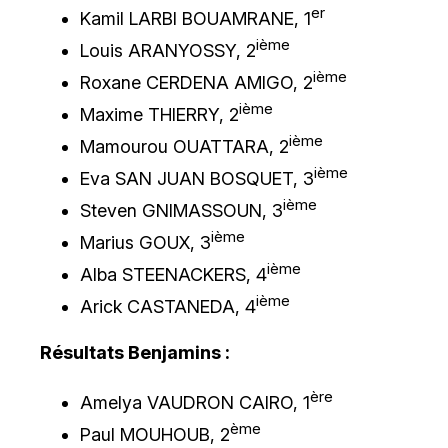
er
Kamil LARBI BOUAMRANE, 1
ième
Louis ARANYOSSY, 2
ième
Roxane CERDENA AMIGO, 2
ième
Maxime THIERRY, 2
ième
Mamourou OUATTARA, 2
ième
Eva SAN JUAN BOSQUET, 3
ième
Steven GNIMASSOUN, 3
ième
Marius GOUX, 3
ième
Alba STEENACKERS, 4
ième
Arick CASTANEDA, 4
Résultats Benjamins :
ère
Amelya VAUDRON CAIRO, 1
ème
Paul MOUHOUB, 2