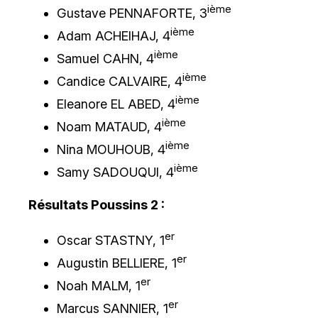
ième
Gustave PENNAFORTE, 3
ième
Adam ACHElHAJ, 4
ième
Samuel CAHN, 4
ième
Candice CALVAIRE, 4
ième
Eleanore EL ABED, 4
ième
Noam MATAUD, 4
ième
Nina MOUHOUB, 4
ième
Samy SADOUQUI, 4
Résultats Poussins 2 :
er
Oscar STASTNY, 1
er
Augustin BELLIERE, 1
er
Noah MALM, 1
er
Marcus SANNIER, 1