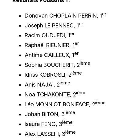
Résultats Poussins 1 :
er
Donovan CHOPLAIN PERRIN, 1
er
Joseph LE PENNEC, 1
er
Racim OUDJEDI, 1
er
Raphaël RIEUNIER, 1
er
Antime CAILLEUX, 1
ième
Sophia BOUCHERIT, 2
ième
Idriss KOBROSLI, 2
ième
Anis NAJAI, 2
ième
Noa TCHAKONTE, 2
ième
Léo MONNIOT BONIFACE, 2
ième
Johan BITON, 3
ième
Isaure FENG, 3
ième
Alex LASSEHI, 3